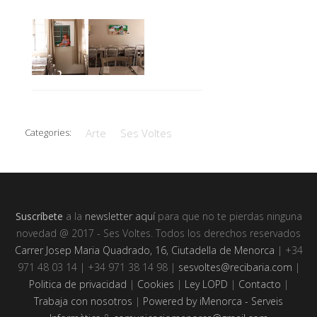
Categories:
Arte
Ses Voltes
Suscríbete
a la
newsletter aquí
para que no te pierdas ninguna
novedad @ 2017 - Ses Voltes. Todos los derechos reservados
Carrer Josep Maria Quadrado, 16, Ciutadella de Menorca
| +34
971 48 03 14 | +34 971 38 14 98 |
sesvoltes@recibaria.com
|
Politica de privacidad
|
Cookies
|
Ley LOPD
|
Contacto
|
Trabaja con nosotros
|
Powered by iMenorca - Serveis