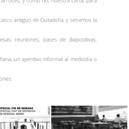
arroces, y como no, nuestra carta, para
 casco antiguo de Ciutadella, y servimos la
sas, reuniones, pases de diapositivas,
na, un aperitivo informal al mediodía o
ones.