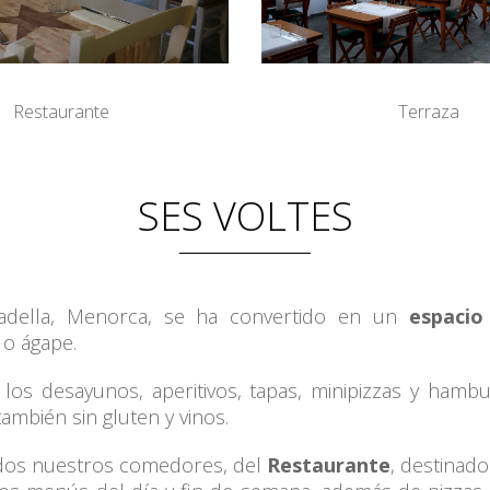
Restaurante
Terraza
SES VOLTES
tadella, Menorca, se ha convertido en un
espacio
 o ágape.
a los desayunos, aperitivos, tapas, minipizzas y ham
también sin gluten y vinos.
ados nuestros comedores, del
Restaurante
, destinad