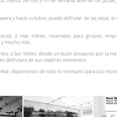
os menús del día y fin de semana, además de pizzas, 
imavera y hasta octubre, puede disfrutar de las vistas al
ecial, y más íntimo, reservado para grupos, empre
os y mucho más…
tos a Ses Voltes, desde un buen desayuno por la maña
tes disfrutará de sus mejores momentos.
iliar, disponemos de todo lo necesario para sus reuni