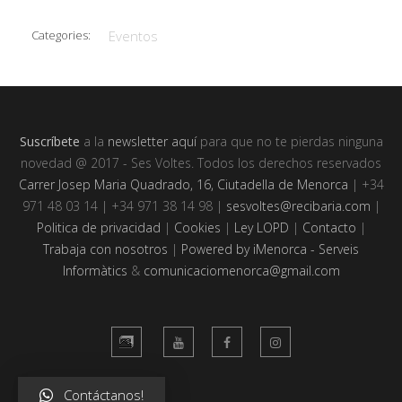
Categories:
Eventos
Suscríbete
a la
newsletter aquí
para que no te pierdas ninguna
novedad @ 2017 - Ses Voltes. Todos los derechos reservados
Carrer Josep Maria Quadrado, 16, Ciutadella de Menorca
| +34
971 48 03 14 | +34 971 38 14 98 |
sesvoltes@recibaria.com
|
Politica de privacidad
|
Cookies
|
Ley LOPD
|
Contacto
|
Trabaja con nosotros
|
Powered by iMenorca - Serveis
Informàtics
&
comunicaciomenorca@gmail.com
Contáctanos!